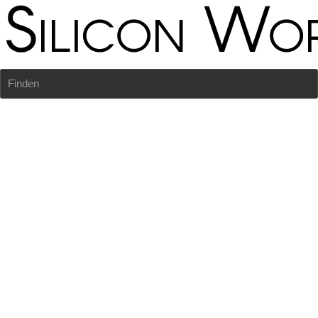
Finden
Starte Jetzt mit - chayns!
Deine Leistungen im Überblick - ; )
Alles ist drin was Du für Marketing und Kommunikation, für 
smarte Organisation, feste Kundenbindung und professionelles 
eCommerce brauchst.
Anmelden und sofort 
durchstarten. Alle Leistungen die Sie 
veröffentlichen landen gleichzeitig in den Ihren SocialMedia, Ihre 
App und Webseite. Ihre Termine, Kontakte, Recherchen und 
kommende Seminare erscheinen zudem in Silicon Worms und 
Sie können Ihren eigenen Media Pool mit spannenden 
Reportagen befüllen. 