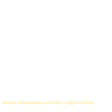
SocialMedia Aktionen
Digitalisierung Beratung
Globale Erwä
rmung
Virtuelles Marketing
Vereine und öffentliche Einrichtungen
Beratung für soziale Projekte
OpenCard oder ClosedCard?
Wir danken Ihnen für Ihr Interesse und wünschen Ihnen weiterhin 
"Viel Erfolg" in Worms. Sie können uns 
HIER
 eine Nachricht 
schreiben. Melden Sie sich einfach an, damit wir Sie auf dem 
Laufenden halten können. 
Weitere Informationen und FAQ´s folgen in Kürze.
Die passende Antwort war nicht dabei? 
⬇